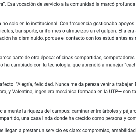
gra”. Esa vocación de servicio a la comunidad la marcó profunda
 no solo en lo institucional. Con frecuencia gestionaba apoyos 
las, transporte, uniformes o almuerzos en el galpón. Ella era e
ción ha disminuido, porque el contacto con los estudiantes es m
arece parte de otra época: oficinas compartidas, computadores 
do ha cambiado con la tecnología, que aprendió a manejar “cac
fecto: “Alegría, felicidad. Nunca me da pereza venir a trabajar.
ra, y Valentina, ingeniera mecánica formada en la UTP— son ta
pecialmente la riqueza del campus: caminar entre árboles y pájaro
compartido, una casa linda donde ha crecido como persona y com
 llegan a prestar un servicio es claro: compromiso, amabilidad,