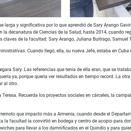
e larga y significativa por lo que aprendió de Sary Arango Gavi
 en la decanatura de Ciencias de la Salud, hasta 2014, cuando r
s claves de la facultad: Sary Arango, Juliana Buitrago, Samuel T
istrativas. Cuando llegó, ella, su nueva Jefe, estaba en Cuba r
egara Sary. Las referencias que tenía de ella eran, que se trata
ería ya, porque quería ver resultados en tiempo record. La otra 
 al otro.
ía Teresa. Recuerda los proyectos sociales en cárceles, la campa
erremoto que impacto más a Armenia, cuando desde el Departame
sta la facultad la convirtió en bodega y centro de acopio para 
dwiches para llevar a los damnificados en el Quindío y para qui