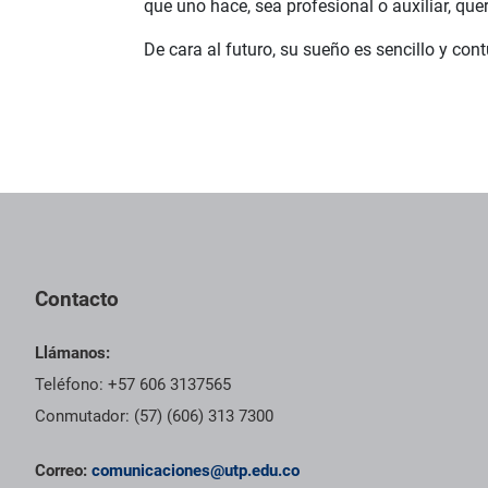
que uno hace, sea profesional o auxiliar, quere
De cara al futuro, su sueño es sencillo y con
Contacto
Llámanos:
Teléfono: +57 606 3137565
Conmutador: (57) (606) 313 7300
Correo:
comunicaciones@utp.edu.co