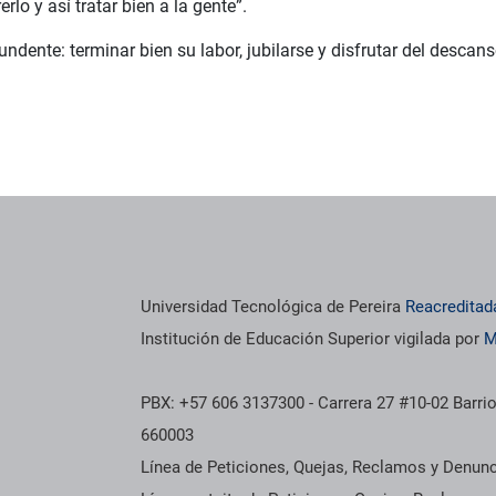
rlo y así tratar bien a la gente”.
tundente: terminar bien su labor, jubilarse y disfrutar del descan
Universidad Tecnológica de Pereira
Reacreditad
Institución de Educación Superior vigilada por
M
PBX: +57 606 3137300 - Carrera 27 #10-02 Barrio
660003
Línea de Peticiones, Quejas, Reclamos y Denun