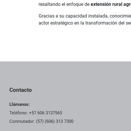
resaltando el enfoque de
extensión rural ag
Gracias a su capacidad instalada, conocimie
actor estratégico en la transformación del sec
Contacto
Llámanos:
Teléfono: +57 606 3137565
Conmutador: (57) (606) 313 7300