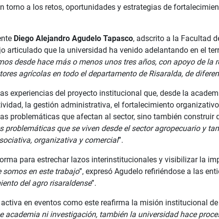
 en torno a los retos, oportunidades y estrategias de fortalecimi
ente
Diego Alejandro Agudelo Tapasco
, adscrito a la Facultad 
o articulado que la universidad ha venido adelantando en el terri
amos desde hace más o menos unos tres años, con apoyo de la re
res agrícolas en todo el departamento de Risaralda, de diferen
as experiencias del proyecto institucional que, desde la acade
idad, la gestión administrativa, el fortalecimiento organizativ
 las problemáticas que afectan al sector, sino también construir
es problemáticas que se viven desde el sector agropecuario y t
asociativa, organizativa y comercial
”.
rma para estrechar lazos interinstitucionales y visibilizar la i
 somos en este trabajo
”, expresó Agudelo refiriéndose a las ent
iento del agro risaraldense
”.
ón activa en eventos como este reafirma la misión institucional 
 academia ni investigación, también la universidad hace proce