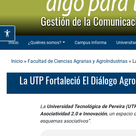
Gestión de la Comunicaci
Inicio
¿Quiénes somos?
Campus Informa
Universita
»
» L
Inicio
Facultad de Ciencias Agrarias y AgroIndustrias
La UTP Fortaleció El Diálogo Ag
La
Universidad Tecnológica de Pereira (UT
Asociatividad 2.0 e Innovación
, un espacio 
esquemas asociativos”.