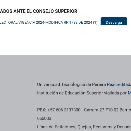
SADOS ANTE EL CONSEJO SUPERIOR
LECTORAL VIGENCIA 2024-MODIFICA RR 1733 DE 2024 (1)
Descarga
Universidad Tecnológica de Pereira
Reacreditad
Institución de Educación Superior vigilada por
M
PBX: +57 606 3137300 - Carrera 27 #10-02 Barrio
660003
Línea de Peticiones, Quejas, Reclamos y Denun