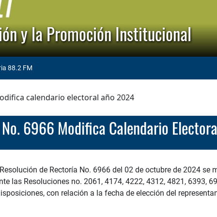
ón y la Promoción Institucional
ria 88.2 FM
difica calendario electoral año 2024
n No. 6966 Modifica Calendario Elector
Resolución de Rectoría No. 6966 del 02 de octubre de 2024 se m
nte las Resoluciones no. 2061, 4174, 4222, 4312, 4821, 6393, 6
disposiciones, con relación a la fecha de elección del represent