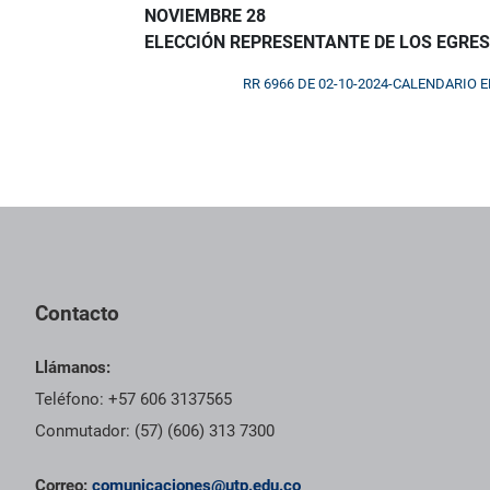
NOVIEMBRE 28
ELECCIÓN REPRESENTANTE DE LOS EGRE
RR 6966 DE 02-10-2024-CALENDARIO E
Contacto
Llámanos:
Teléfono: +57 606 3137565
Conmutador: (57) (606) 313 7300
Correo:
comunicaciones@utp.edu.co