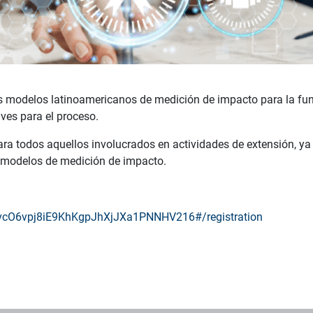
s modelos latinoamericanos de medición de impacto para la funci
aves para el proceso.
ra todos aquellos involucrados en actividades de extensión, ya
s modelos de medición de impacto.
tZIvcO6vpj8iE9KhKgpJhXjJXa1PNNHV216#/registration