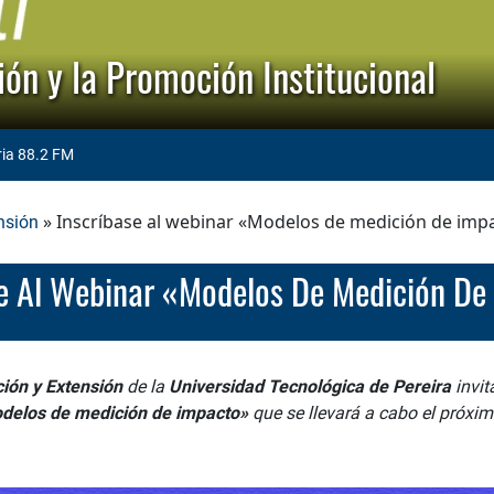
ón y la Promoción Institucional
ria 88.2 FM
» Inscríbase al webinar «Modelos de medición de imp
nsión
se Al Webinar «Modelos De Medición De
ción y Extensión
de la
Universidad Tecnológica de Pereira
invit
delos de medición de impacto»
que se llevará a cabo el próxi