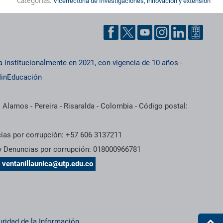
Categorías:
Vicerrectoría de Investigaciones, innovación y extensión
a institucionalmente en 2021, con vigencia de 10 años
-
inEducación
 Alamos - Pereira - Risaralda - Colombia - Código postal:
cias por corrupción: +57 606 3137211
 y Denuncias por corrupción: 018000966781
s
ventanillaunica@utp.edu.co
uridad de la Información