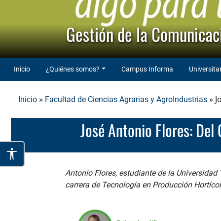
Gestión de la Comunicaci
Inicio
¿Quiénes somos?
Campus Informa
Universita
»
» J
Inicio
Facultad de Ciencias Agrarias y AgroIndustrias
José Antonio Flores: De
Antonio Flores, estudiante de la Universidad
carrera de Tecnología en Producción Hortícol