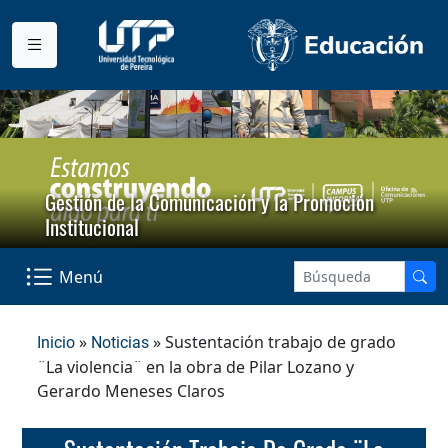
Gestión de la Comunicación y la Promoción
Institucional
Menú
»
» Sustentación trabajo de grado
Inicio
Noticias
¨La violencia¨ en la obra de Pilar Lozano y
Gerardo Meneses Claros