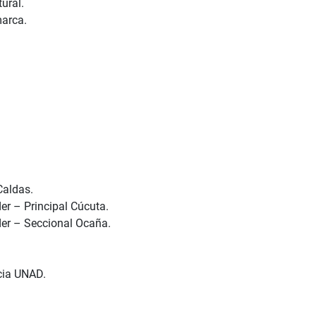
ural.
arca.
Caldas.
er – Principal Cúcuta.
der – Seccional Ocaña.
cia UNAD.