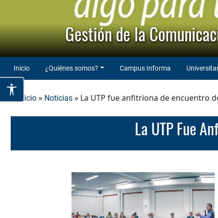
Gestión de la Comunicaci
Inicio
¿Quiénes somos?
Campus Informa
Universita
»
» La UTP fue anfitriona de encuentro de
Inicio
Noticias
La UTP Fue An