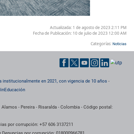
Actualizada: 1 de agosto de 2023 2:11 PM
Fecha de Publicación:
10 de julio de 2023 12:00 AM
Categorías:
Noticias
a institucionalmente en 2021, con vigencia de 10 años
-
inEducación
 Alamos - Pereira - Risaralda - Colombia - Código postal:
cias por corrupción: +57 606 3137211
 y Denuncias por corrupción: 018000966781