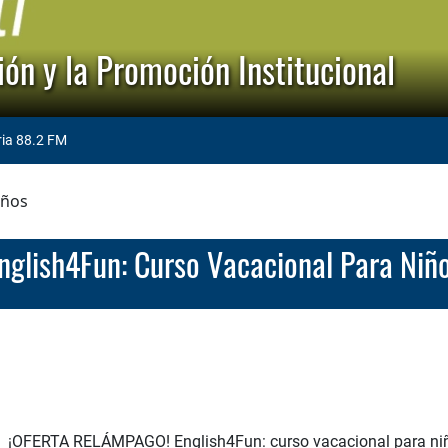
ón y la Promoción Institucional
ria 88.2 FM
iños
English4Fun: Curso Vacacional Para Niñ
¡OFERTA RELÁMPAGO! English4Fun: curso vacacional para ni