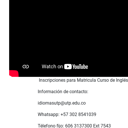
Inscripciones para Matricula Curso de Inglé
Información de contacto:
idiomasutp@utp.edu.co
Whatsapp: +57 302 8541039
Télefono fijo: 606 3137300 Ext 7543