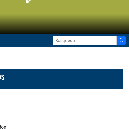
os
ños