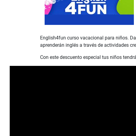
English4fun curso vacacional para niños. Da
aprenderán inglés a través de actividades cr
Con este descuento especial tus niños tendr