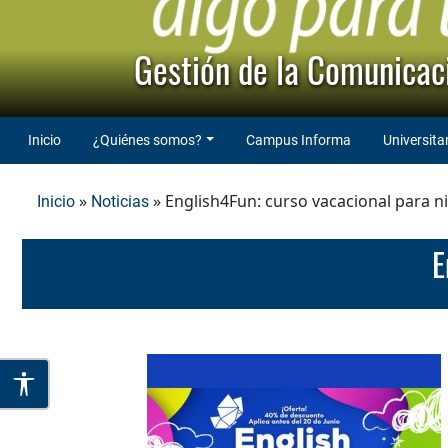
Gestión de la Comunicaci
Inicio
¿Quiénes somos?
Campus Informa
Universita
»
» English4Fun: curso vacacional para n
Inicio
Noticias