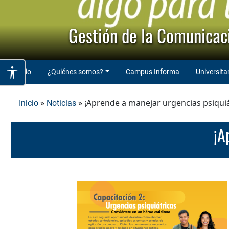
Gestión de la Comunicaci
Inicio
¿Quiénes somos?
Campus Informa
Universita
»
» ¡Aprende a manejar urgencias psiquiá
Inicio
Noticias