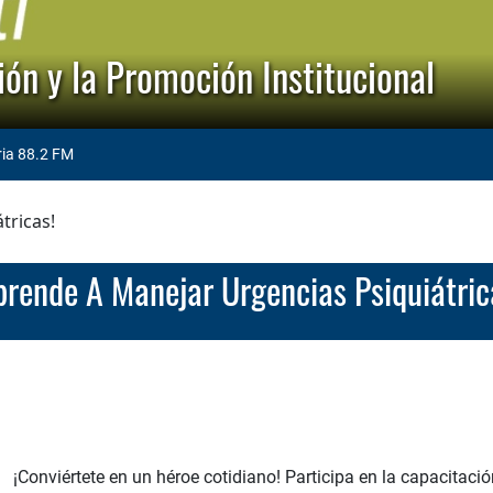
ón y la Promoción Institucional
ria 88.2 FM
tricas!
¡Aprende A Manejar Urgencias Psiquiátric
¡Conviértete en un héroe cotidiano! Participa en la capacitació