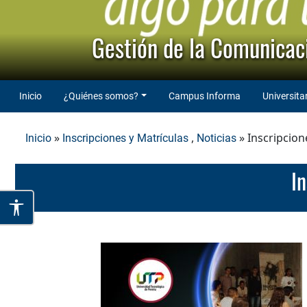
Gestión de la Comunicaci
Inicio
¿Quiénes somos?
Campus Informa
Universita
»
,
» Inscripcion
Inicio
Inscripciones y Matrículas
Noticias
I