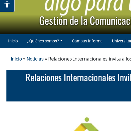
Gestión de la Comunicaci
Inicio
¿Quiénes somos?
Campus Informa
Universita
»
» Relaciones Internacionales invita a l
Inicio
Noticias
Relaciones Internacionales Invita A Los Estudiantes De Pregrado A Participar De Las Convocatorias De