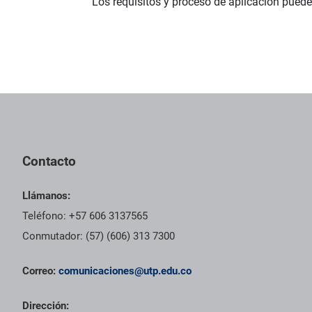
Los requisitos y proceso de aplicación pue
Contacto
Llámanos:
Teléfono: +57 606 3137565
Conmutador: (57) (606) 313 7300
Correo:
comunicaciones@utp.edu.co
Dirección: