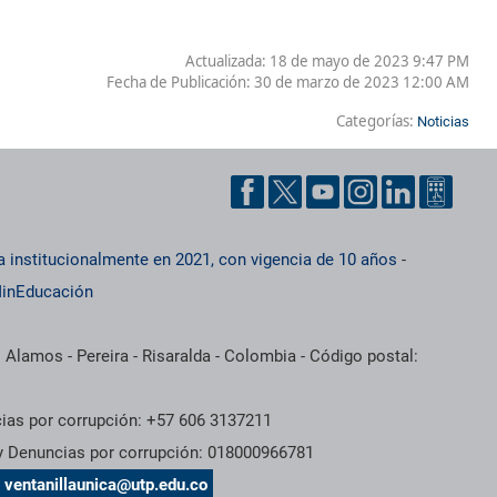
Actualizada: 18 de mayo de 2023 9:47 PM
Fecha de Publicación:
30 de marzo de 2023 12:00 AM
Categorías:
Noticias
a institucionalmente en 2021, con vigencia de 10 años
-
inEducación
 Alamos - Pereira - Risaralda - Colombia - Código postal:
cias por corrupción: +57 606 3137211
 y Denuncias por corrupción: 018000966781
s
ventanillaunica@utp.edu.co