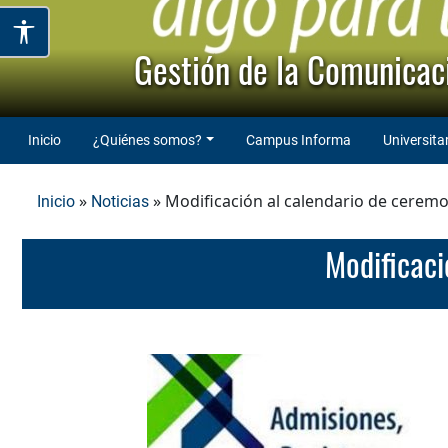
Gestión de la Comunicaci
Inicio
¿Quiénes somos?
Campus Informa
Universita
»
» Modificación al calendario de cerem
Inicio
Noticias
Modifica