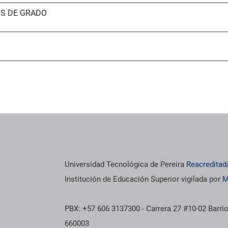
OS DE GRADO
Universidad Tecnológica de Pereira
Reacreditad
Institución de Educación Superior vigilada por
M
PBX: +57 606 3137300 - Carrera 27 #10-02 Barrio
660003