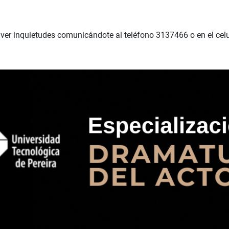
olver inquietudes comunicándote al teléfono 3137466 o en el ce