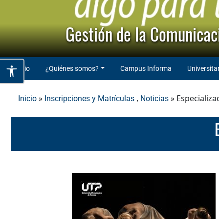
Gestión de la Comunicaci
Inicio
¿Quiénes somos?
Campus Informa
Universita
»
,
» Especializa
Inicio
Inscripciones y Matrículas
Noticias