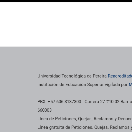
Universidad Tecnológica de Pereira
Reacreditad
Institución de Educación Superior vigilada por
M
PBX: +57 606 3137300 - Carrera 27 #10-02 Barrio
660003
Línea de Peticiones, Quejas, Reclamos y Denun
Línea gratuita de Peticiones, Quejas, Reclamos