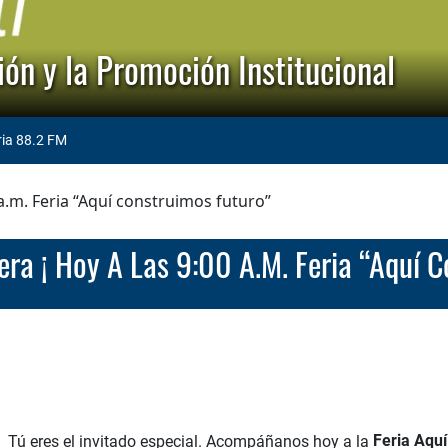
ón y la Promoción Institucional
ria 88.2 FM
 a.m. Feria “Aquí construimos futuro”
pera ¡ Hoy A Las 9:00 A.m. Feria “Aquí 
Tú eres el invitado especial. Acompáñanos hoy a la
Feria Aqu