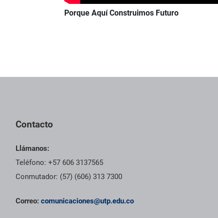
Porque Aquí Construimos Futuro
Contacto
Llámanos:
Teléfono: +57 606 3137565
Conmutador: (57) (606) 313 7300
Correo:
comunicaciones@utp.edu.co