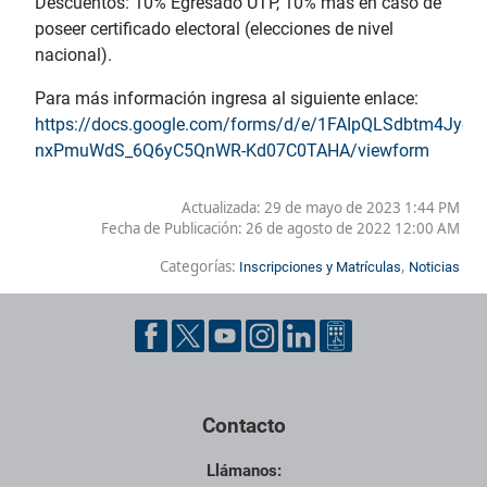
Descuentos: 10% Egresado UTP, 10% más en caso de
poseer certificado electoral (elecciones de nivel
nacional).
Para más información ingresa al siguiente enlace:
https://docs.google.com/forms/d/e/1FAIpQLSdbtm4Jyc
nxPmuWdS_6Q6yC5QnWR-Kd07C0TAHA/viewform
Actualizada: 29 de mayo de 2023 1:44 PM
Fecha de Publicación:
26 de agosto de 2022 12:00 AM
Categorías:
,
Inscripciones y Matrículas
Noticias
Contacto
Llámanos: