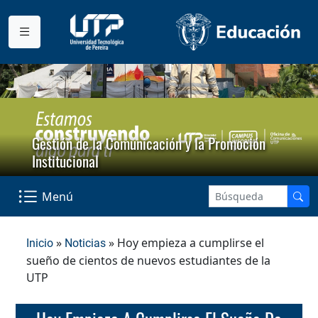
Gestión de la Comunicación y la Promoción
Institucional
Menú
»
» Hoy empieza a cumplirse el
Inicio
Noticias
sueño de cientos de nuevos estudiantes de la
UTP