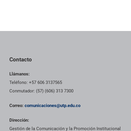
Contacto
Llámanos:
Teléfono: +57 606 3137565
Conmutador: (57) (606) 313 7300
Correo:
comunicaciones@utp.edu.co
Dirección:
Gestión de la Comunicación y la Promoción Institucional