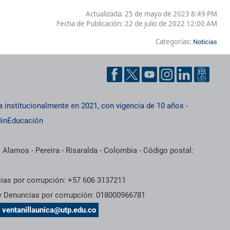
Actualizada: 25 de mayo de 2023 8:49 PM
Fecha de Publicación:
22 de julio de 2022 12:00 AM
Categorías:
Noticias
a institucionalmente en 2021, con vigencia de 10 años
-
inEducación
 Alamos - Pereira - Risaralda - Colombia - Código postal:
cias por corrupción: +57 606 3137211
 y Denuncias por corrupción: 018000966781
s
ventanillaunica@utp.edu.co