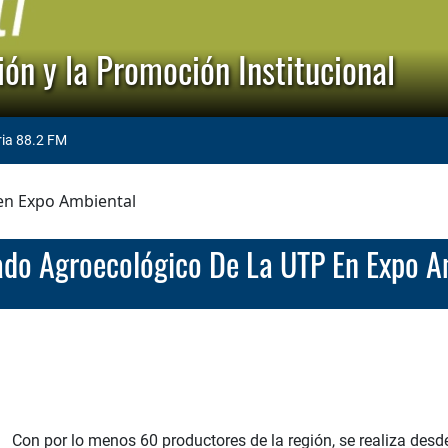
ón y la Promoción Institucional
ria 88.2 FM
en Expo Ambiental
cado Agroecológico De La UTP En Expo A
Con por lo menos 60 productores de la región, se realiza desde 