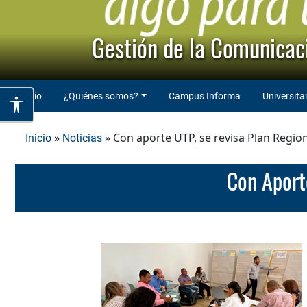
Gestión de la Comunicaci
Inicio
¿Quiénes somos?
Campus Informa
Universita
»
» Con aporte UTP, se revisa Plan Regio
Inicio
Noticias
Con Apor