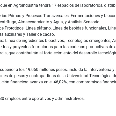
que en Agroindustria tendrá 17 espacios de laboratorios, distri
rias Primas y Procesos Transversales: Fermentaciones y bioconve
entrífuga, Almacenamiento y Agua, y Análisis Sensorial.
e Prototipos: Línea plátano, Línea de bebidas funcionales, Líne
s auxiliares y Taller de cacao.
es: Línea de ingredientes bioactivos, Tecnologías emergentes, A
rtos y proyectos formulados para las cadenas productivas de 
ncia, que contribuirán al fortalecimiento del desarrollo tecnológ
 superior a los 19.060 millones pesos, incluida la interventoría y
ones de pesos y contrapartidas de la Universidad Tecnológica d
cución financiera avanza en el 46,02%, con compromisos financ
80 empleos entre operativos y administrativos.