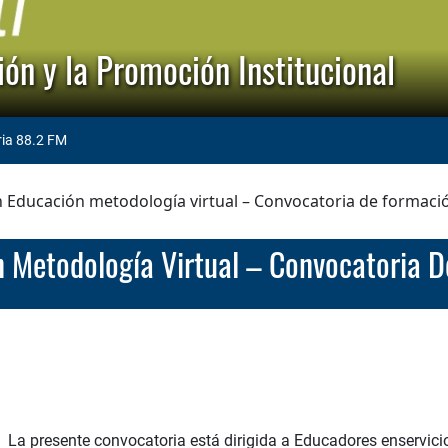
ón y la Promoción Institucional
ria 88.2 FM
n Educación metodología virtual – Convocatoria de formac
ón Metodología Virtual – Convocatoria
La presente convocatoria está dirigida a Educadores enservi