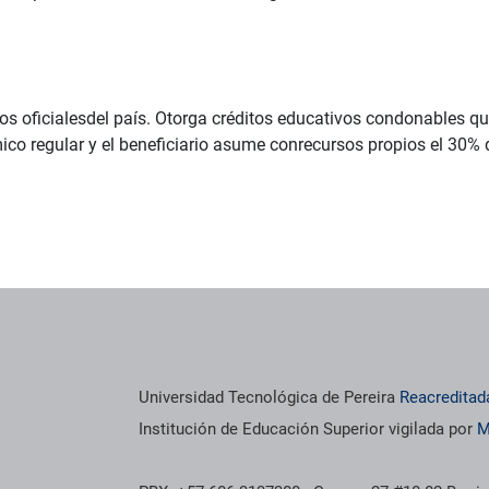
oficialesdel país. Otorga créditos educativos condonables que 
co regular y el beneficiario asume conrecursos propios el 30%
Universidad Tecnológica de Pereira
Reacreditad
Institución de Educación Superior vigilada por
M