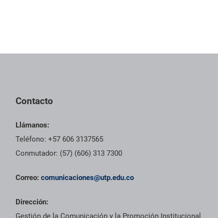
Contacto
Llámanos:
Teléfono: +57 606 3137565
Conmutador: (57) (606) 313 7300
Correo:
comunicaciones@utp.edu.co
Dirección:
Gestión de la Comunicación y la Promoción Institucional