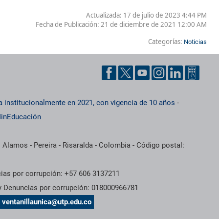
Actualizada: 17 de julio de 2023 4:44 PM
Fecha de Publicación:
21 de diciembre de 2021 12:00 AM
Categorías:
Noticias
a institucionalmente en 2021, con vigencia de 10 años
-
inEducación
 Alamos - Pereira - Risaralda - Colombia - Código postal:
cias por corrupción: +57 606 3137211
 y Denuncias por corrupción: 018000966781
s
ventanillaunica@utp.edu.co