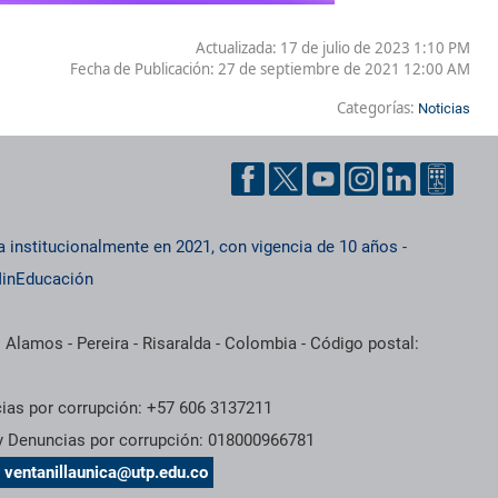
Actualizada: 17 de julio de 2023 1:10 PM
Fecha de Publicación:
27 de septiembre de 2021 12:00 AM
Categorías:
Noticias
a institucionalmente en 2021, con vigencia de 10 años
-
inEducación
 Alamos - Pereira - Risaralda - Colombia - Código postal:
cias por corrupción: +57 606 3137211
 y Denuncias por corrupción: 018000966781
s
ventanillaunica@utp.edu.co