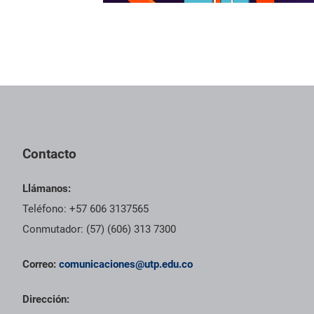
Contacto
Llámanos:
Teléfono: +57 606 3137565
Conmutador: (57) (606) 313 7300
Correo:
comunicaciones@utp.edu.co
Dirección: