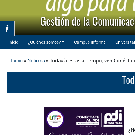
Gestión de la Comunicaci
Inicio
¿Quiénes somos?
Campus Informa
Universita
»
» Todavía estás a tiempo, ven Conéctate
Inicio
Noticias
To
¿No