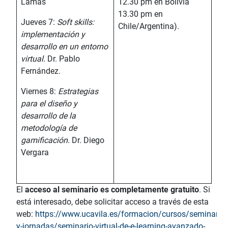
Lamas
12.30 pm en Bolivia
13.30 pm en
Jueves 7:
Soft skills:
Chile/Argentina).
implementación y
desarrollo en un entorno
virtual.
Dr. Pablo
Fernández.
Viernes 8:
Estrategias
para el diseño y
desarrollo de la
metodología de
gamificación
. Dr. Diego
Vergara
El
acceso al seminario es completamente gratuito
. Si
está interesado, debe solicitar acceso a través de esta
web:
https://www.ucavila.es/formacion/cursos/seminarios
y-jornadas/seminario-virtual-de-e-learning-avanzado-