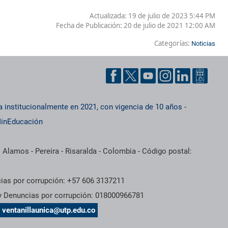
Actualizada: 19 de julio de 2023 5:44 PM
Fecha de Publicación:
20 de julio de 2021 12:00 AM
Categorías:
Noticias
a institucionalmente en 2021, con vigencia de 10 años
-
inEducación
 Alamos - Pereira - Risaralda - Colombia - Código postal:
cias por corrupción: +57 606 3137211
 y Denuncias por corrupción: 018000966781
s
ventanillaunica@utp.edu.co