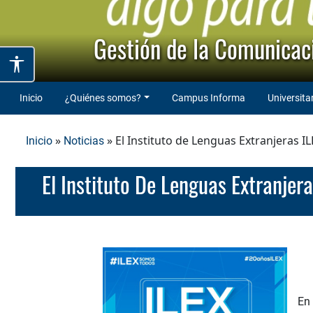
Gestión de la Comunicaci
Inicio
¿Quiénes somos?
Campus Informa
Universita
»
» El Instituto de Lenguas Extranjeras 
Inicio
Noticias
El Instituto De Lenguas Extranj
En 