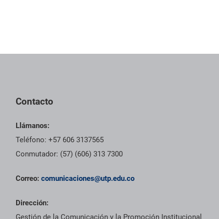
Contacto
Llámanos:
Teléfono: +57 606 3137565
Conmutador: (57) (606) 313 7300
Correo:
comunicaciones@utp.edu.co
Dirección:
Gestión de la Comunicación y la Promoción Institucional