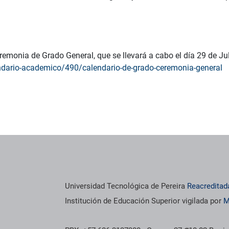
eremonia de Grado General, que se llevará a cabo el día 29 de Ju
ndario-academico/490/calendario-de-grado-ceremonia-general
Universidad Tecnológica de Pereira
Reacreditad
Institución de Educación Superior vigilada por
M