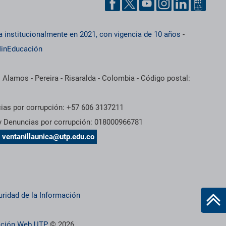
a institucionalmente en 2021, con vigencia de 10 años
-
inEducación
 Alamos - Pereira - Risaralda - Colombia - Código postal:
cias por corrupción: +57 606 3137211
 y Denuncias por corrupción: 018000966781
s
ventanillaunica@utp.edu.co
uridad de la Información
ración Web UTP
© 2026