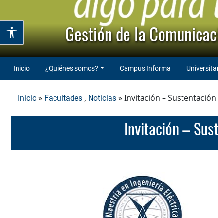
Gestión de la Comunicaci
Inicio
¿Quiénes somos?
Campus Informa
Universita
»
,
» Invitación – Sustentación
Inicio
Facultades
Noticias
Invitación – Sus