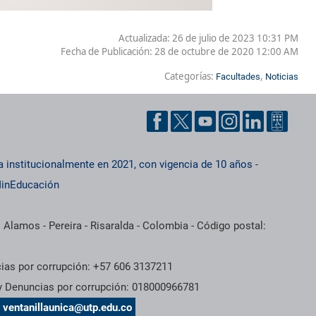
Actualizada: 26 de julio de 2023 10:31 PM
Fecha de Publicación:
28 de octubre de 2020 12:00 AM
Categorías:
,
Facultades
Noticias
a institucionalmente en 2021, con vigencia de 10 años
-
inEducación
 Alamos - Pereira - Risaralda - Colombia - Código postal:
cias por corrupción: +57 606 3137211
 y Denuncias por corrupción: 018000966781
s
ventanillaunica@utp.edu.co