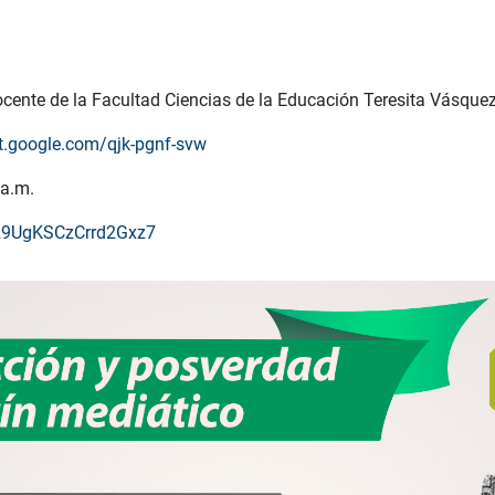
docente de la Facultad Ciencias de la Educación Teresita Vásque
t.google.com/qjk-pgnf-svw
 a.m.
/29UgKSCzCrrd2Gxz7