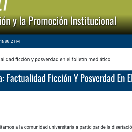
ón y la Promoción Institucional
ria 88.2 FM
lidad ficción y posverdad en el folletín mediático
a: Factualidad Ficción Y Posverdad En El 
itamos a la comunidad universitaria a participar de la disertaci