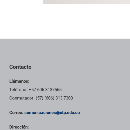
Contacto
Llámanos:
Teléfono: +57 606 3137565
Conmutador: (57) (606) 313 7300
Correo:
comunicaciones@utp.edu.co
Dirección: