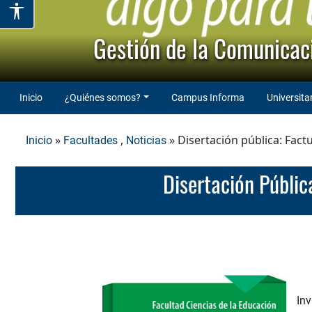
Gestión de la Comunicaci
Inicio
¿Quiénes somos?
Campus Informa
Universita
»
,
» Disertación pública: Factua
Inicio
Facultades
Noticias
Disertación Públic
Inv