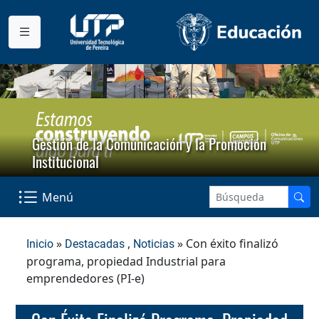
Gestión de la Comunicación y la Promoción
Institucional
Menú
»
,
» Con éxito finalizó
Inicio
Destacadas
Noticias
programa, propiedad Industrial para
emprendedores (PI-e)