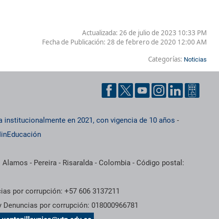
Actualizada: 26 de julio de 2023 10:33 PM
Fecha de Publicación:
28 de febrero de 2020 12:00 AM
Categorías:
Noticias
a institucionalmente en 2021, con vigencia de 10 años
-
inEducación
 Alamos - Pereira - Risaralda - Colombia - Código postal:
cias por corrupción: +57 606 3137211
 y Denuncias por corrupción: 018000966781