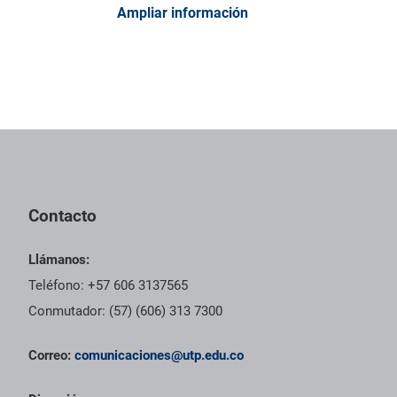
Ampliar información
Contacto
Llámanos:
Teléfono: +57 606 3137565
Conmutador: (57) (606) 313 7300
Correo:
comunicaciones@utp.edu.co