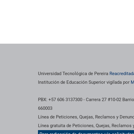
Universidad Tecnológica de Pereira
Reacreditad
Institución de Educación Superior vigilada por
M
PBX: +57 606 3137300 - Carrera 27 #10-02 Barrio
660003
Línea de Peticiones, Quejas, Reclamos y Denun
Línea gratuita de Peticiones, Quejas, Reclamos