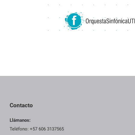
Contacto
Llámanos:
Teléfono: +57 606 3137565