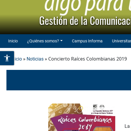
Gestión de la Comunicaci
Inicio
¿Quiénes somos?
Campus Informa
Universita
»
» Concierto Raíces Colombianas 2019
Inicio
Noticias
La 