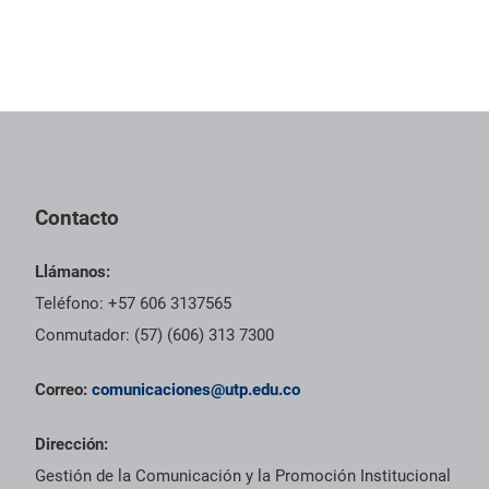
Contacto
Llámanos:
Teléfono: +57 606 3137565
Conmutador: (57) (606) 313 7300
Correo:
comunicaciones@utp.edu.co
Dirección:
Gestión de la Comunicación y la Promoción Institucional