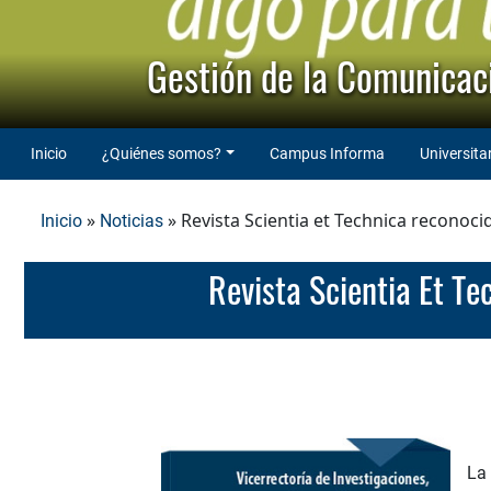
Gestión de la Comunicaci
Inicio
¿Quiénes somos?
Campus Informa
Universita
»
» Revista Scientia et Technica reconoci
Inicio
Noticias
Revista Scientia Et 
La 