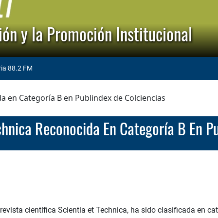
ón y la Promoción Institucional
ria 88.2 FM
da en Categoría B en Publindex de Colciencias
Technica Reconocida En Categoría B En P
revista científica Scientia et Technica, ha sido clasificada en c