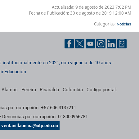
Actualizada: 9 de agosto de 2023 7:02 PM
Fecha de Publicación:
30 de agosto de 2019 12:00 AM
Categorías:
Noticias
a institucionalmente en 2021, con vigencia de 10 años
-
inEducación
 Alamos - Pereira - Risaralda - Colombia - Código postal:
cias por corrupción: +57 606 3137211
 y Denuncias por corrupción: 018000966781
s
ventanillaunica@utp.edu.co