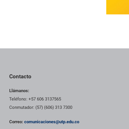
Contacto
Llámanos:
Teléfono: +57 606 3137565
Conmutador: (57) (606) 313 7300
Correo:
comunicaciones@utp.edu.co