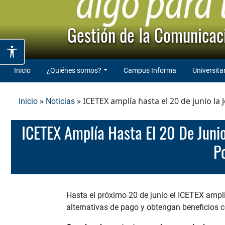
Gestión de la Comunicaci
Inicio
¿Quiénes somos?
Campus Informa
Universita
»
» ICETEX amplía hasta el 20 de junio la
Inicio
Noticias
ICETEX Amplía Hasta El 20 De Junio La Jornada De Soluciones Para Que Más Beneficiarios Con Dificultades Se
P
Hasta el próximo 20 de junio el ICETEX ampli
alternativas de pago y obtengan beneficios 