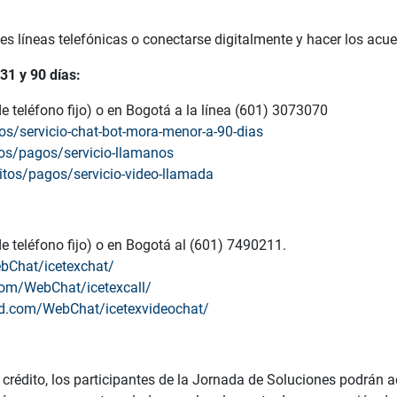
s
tes líneas telefónicas o conectarse digitalmente y hacer los acu
31 y 90 días:
 teléfono fijo) o en Bogotá a la línea (601) 3073070
gos/servicio-chat-bot-mora-menor-a-90-dias
itos/pagos/servicio-llamanos
ditos/pagos/servicio-video-llamada
 teléfono fijo) o en Bogotá al (601) 7490211.
ebChat/icetexchat/
.com/WebChat/icetexcall/
oud.com/WebChat/icetexvideochat/
 crédito, los participantes de la Jornada de Soluciones podrán ac