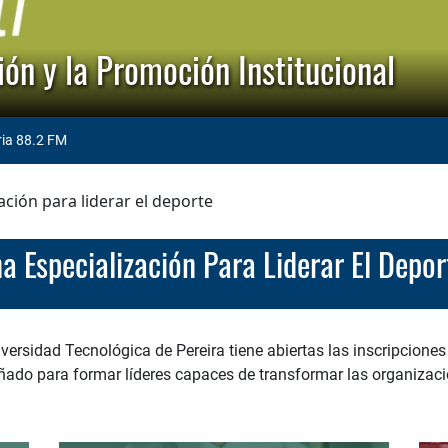
ón y la Promoción Institucional
ria 88.2 FM
ación para liderar el deporte
Una Especialización Para Liderar El Depo
versidad Tecnológica de Pereira tiene abiertas las inscripciones
ado para formar líderes capaces de transformar las organizacio