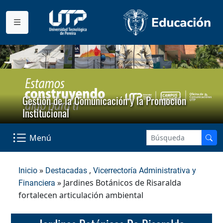
Gestión de la Comunicación y la Promoción
Institucional
Menú
»
,
Inicio
Destacadas
Vicerrectoría Administrativa y
» Jardines Botánicos de Risaralda
Financiera
fortalecen articulación ambiental