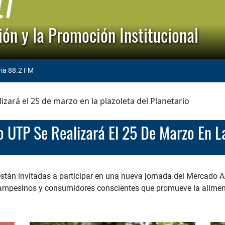
ón y la Promoción Institucional
ria 88.2 FM
zará el 25 de marzo en la plazoleta del Planetario
o UTP Se Realizará El 25 De Marzo En La
están invitadas a participar en una nueva jornada del Mercado 
ampesinos y consumidores conscientes que promueve la alimenta