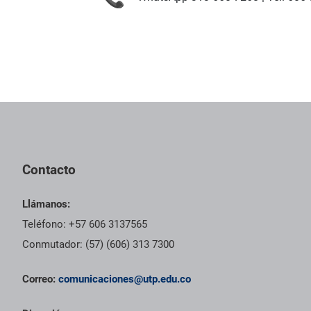
Contacto
Llámanos:
Teléfono: +57 606 3137565
Conmutador: (57) (606) 313 7300
Correo:
comunicaciones@utp.edu.co