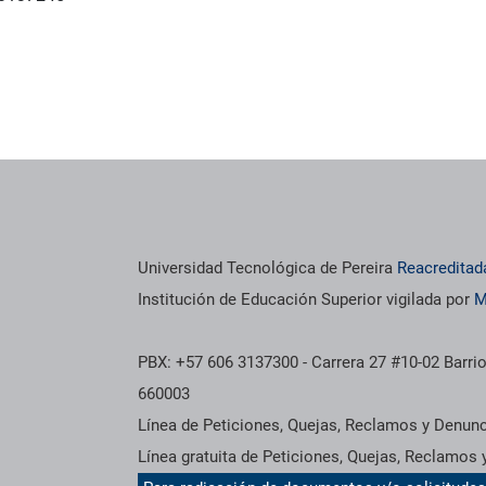
Universidad Tecnológica de Pereira
Reacreditad
Institución de Educación Superior vigilada por
M
PBX: +57 606 3137300 - Carrera 27 #10-02 Barrio
660003
Línea de Peticiones, Quejas, Reclamos y Denun
Línea gratuita de Peticiones, Quejas, Reclamos