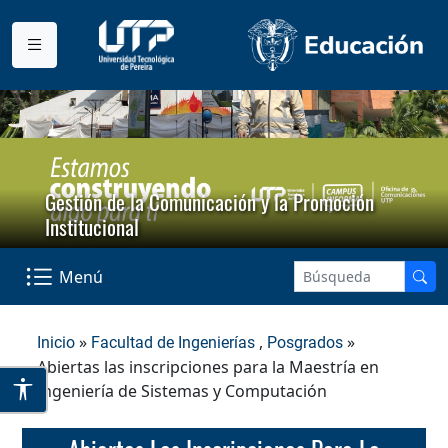
Gestión de la Comunicación y la Promoción
Institucional
Menú
»
,
»
Inicio
Facultad de Ingenierías
Posgrados
Abiertas las inscripciones para la Maestría en
Ingeniería de Sistemas y Computación