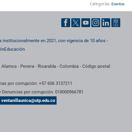
Categorías:
Eventos
a institucionalmente en 2021, con vigencia de 10 años
-
inEducación
 Alamos - Pereira - Risaralda - Colombia - Código postal:
cias por corrupción: +57 606 3137211
 y Denuncias por corrupción: 018000966781
s
ventanillaunica@utp.edu.co