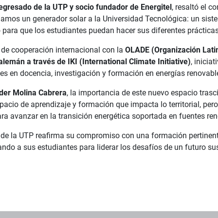
 egresado de la UTP y socio fundador de Energitel
, resaltó el 
donamos un generador solar a la Universidad Tecnológica: un sist
para que los estudiantes puedan hacer sus diferentes prácticas
o de cooperación internacional con la
OLADE (Organización Lati
emán a través de IKI (International Climate Initiative)
, inicia
es en docencia, investigación y formación en energías renovabl
nder Molina Cabrera
, la importancia de este nuevo espacio trasci
pacio de aprendizaje y formación que impacta lo territorial, per
 avanzar en la transición energética soportada en fuentes reno
s de la UTP reafirma su compromiso con una formación pertinente
ando a sus estudiantes para liderar los desafíos de un futuro su