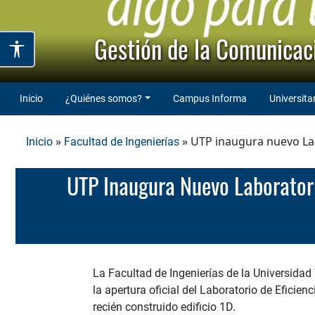
Gestión de la Comunicaci
Inicio
¿Quiénes somos?
Campus Informa
Universita
»
» UTP inaugura nuevo Lab
Inicio
Facultad de Ingenierías
UTP Inaugura Nuevo Laboratorio De Energías Renovables Para Fortalecer La Formación En Transición
La Facultad de Ingenierías de la Universidad
la apertura oficial del Laboratorio de Eficie
recién construido edificio 1D.